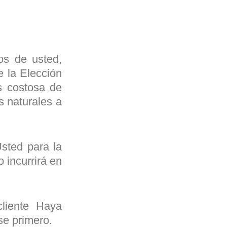
os de usted,
e la Elección
s costosa de
s naturales a
sted para la
 incurrirá en
liente Haya
se primero.