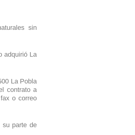
aturales sin
o adquirió La
5500 La Pobla
el contrato a
 fax o correo
e su parte de