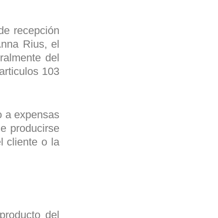
de recepción
Anna Rius, el
eralmente del
articulos 103
do a expensas
de producirse
 cliente o la
producto del