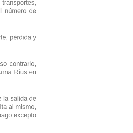
transportes,
 el número de
te, pérdida y
so contrario,
 Anna Rius en
 la salida de
lta al mismo,
epago excepto